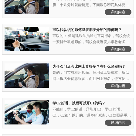
腹，十几分钟就能搞定，下面跟你唠唠具体要查
啥、有啥要求，还有些小提醒，你照着准备准没
详细内容
错。核心体检项目&贴心要求视力检查：咱们考
C1、C2这种常见的小车驾照，双眼裸眼或戴眼镜
矫正后的视力，得达到对数视力表4.9（也就是E
可以找认识的师傅或者朋友介绍的师傅吗？
字表0.8）就行。要是你.........
可以的； 但是建议学员通过官网报名，驾校会统
一安排带教老师的，驾校会就近安排带教老师
的；上海学车教练师傅都会有名额限制的，有的
详细内容
师傅手下名额不多，就会出现排队等1年的事情，
而且报名交费比较不规范，有的师傅不会给学员
合同、发票等手续，如果中途学员碰到问题了，
为什么门店会比网上贵很多？有什么区别吗？
就会比较麻烦。......
是的，门市有租用店面、雇用员工等成本，所以
网上报名会优惠很多，而且网上报名，也方便驾
校统一安排组织体检、报名，所以节省的费用直
详细内容
接让利给学员了。门店报名和网上报名的区别：
都是一个驾校的学员，没有任何区别。另外需要
说明的是：网上报名只是网上预约学员信息，报
学C2的话，以后可以开C1的吗？
名交费都是到驾校现.........
不能的，学C2的话，只能开C2，学C1的话，
C1，C2都可以开的。通俗的说法：C1驾照是手
动，可以开7座以下手动，自动的车辆；C2驾照
详细内容
是自动，可以开7座以下的自动挡车辆；一般年纪
稍微大点的学员可以选C2驾照，学起来容易