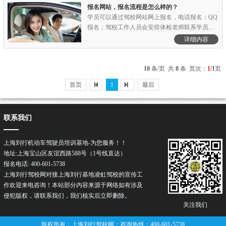
点。......
报名网站，报名流程是怎么样的？
学员可以通过驾校网站网上报名，电话报名；QQ
报名；驾校工作人员会安排体检老师联系学员，
体检老师会先接学员到交警大队体检，体检合格
详细内容
后再到现场报名，交费。......
10
条/页 共
8
条 页次：
1
/1
页
首页
1
最后
联系我们
上海刘行机动车驾驶员培训基地-为您服务！！
地址:上海宝山区友谊西路588号（1号线直达）
报名电话: 400-601-5738
上海刘行驾校网对接上海刘行基地凌虹驾校的宣传工
作欢迎来电咨询！本站部分内容来源于网络如有涉及
侵犯版权，请联系我们，我们核实后立即删除。
关注我们
版权所有：上海刘行驾校网；咨询热线：400-601-5738