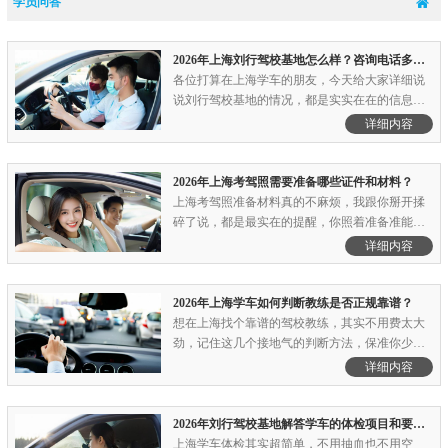
学员问答
2026年上海刘行驾校基地怎么样？咨询电话多少？怎么报名？
各位打算在上海学车的朋友，今天给大家详细说
说刘行驾校基地的情况，都是实实在在的信息，
方便大家做参考。如果还有不清楚的地方，直接
详细内容
打咨询电话基地咨询电话：400-601-5738问就
行。首先说下基地的基本情况，刘行驾校基地全
称是上海刘行机动车驾驶员培训中心，是上海市
2026年上海考驾照需要准备哪些证件和材料？
政府招标的30家考场之.........
上海考驾照准备材料真的不麻烦，我跟你掰开揉
碎了说，都是最实在的提醒，你照着准备准能一
次搞定，不用跑冤枉路。首先说咱们最常见的情
详细内容
况，不管是上海本地人还是外地来上海学C1、C2
的朋友，核心就一个——有效期内的身份证原件
就行！千万别再傻乎乎找居住证了，2025年政策
2026年上海学车如何判断教练是否正规靠谱？
早简化了，外地学员.........
想在上海找个靠谱的驾校教练，其实不用费太大
劲，记住这几个接地气的判断方法，保准你少踩
坑。首先，先看教练所属的驾校是不是正规的。
详细内容
靠谱的教练一般都挂靠在有资质的正规驾校，不
会是那种“黑教练”——也就是没门店、没合同，
就一辆车到处拉人的。你可以先查下驾校有没有
2026年刘行驾校基地解答学车的体检项目和要求是什么？
营业执照，是不是.........
上海学车体检其实超简单，不用抽血也不用空