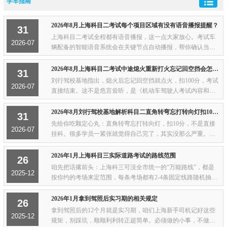
学车指南
2026年8月上海科目二考试每个项目区域有没有语音播报提醒？
31
上海科目二考试全程都有语音播报，这一点大家放心。考试车
2026-07
辆配备的智能语音系统会在关键节点自动播报，帮你确认当前
所处的考试阶段。语音播报的基本规律可以概括为三步：进入
项目时报项目名称，操作过程中报错不报对...
2026年8月上海科目二考试中途熄火重新打火忘记回空挡会怎样？
31
刘行驾校基地指出，熄火后忘记回空挡就点火，扣100分，考试
2026-07
直接结束。这不是危言耸听，是《机动车驾驶人考试内容和方
法》里白纸黑字写着的评判标准——启动发动机时挡位未置于
空挡（驻车挡），不合格。为什么这个规则...
2026年8月刘行驾校基地解析科目二直角转弯忘打转向灯扣10分还是直接挂？
31
先给你吃颗定心丸：直角转弯忘打转向灯，扣10分，不是直接
2026-07
挂科。很多学员一紧张就觉得自己完了，其实没那么严重。科
目二满分100分，80分合格，扣10分虽然肉疼，但其他项目发挥
好的话照样能过。但要注意，扣10分是单次...
2026年1月上海科目三实际道路考试的路线范围
26
咱先把话撂前头：上海科三可没全市统一的“万能路线”，都是
2025-12
按你约的考场来定范围，每条考场都有2-4条固定线路随机抽，
核心就是跑够3公里，把该考的项目都过一遍。下面跟你说点实
在的，新手看了不慌。各考场路线范围...
2026年1月拿到驾照后实习期的相关规定
26
拿到驾照后的12个月就是实习期，咱们上海新手司机记好这些
2025-12
规矩，别踩坑，顺顺利利转正超简单。必须做的小事，不做就