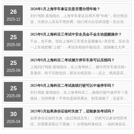
可能挨罚车屁股一定要贴实习标志！这是统一式样的那种，别
自己随便写个“新手”糊弄。没贴被交警查...
2026年1月上海学车拿证后是否需办理年检？
26
刘行驾校 基地指出，上海学车拿证后用不用“年检”，得分情况
2025-12
说，大部分人其实不用折腾，咱们用大白话讲清楚～先分清：
是驾照“审验”不是汽车“年检”咱们常说的“年检”一般指汽车，而
驾照是“审验”，两者完全两码...
2025年9月上海科目三考试中安全员会不会主动提醒操作？
25
不会，也不敢。现在上海科三车里全是摄像头+录音笔，安全员
2025-09
一上车就把嘴“上锁”：- 考试全程他不能说话，连咳嗽太大声都
可能被后台点名；- 更不敢做手势——手一抬、头一点，监控就
判作弊，直接给你扣100分，他自己...
2025年9月上海科目二考试侧方停车车身可以压线吗？
25
上海刘行驾校 基地指出，在上海考科二，侧方停车车身压线=
2025-09
直接挂，轮子压线也挂，探头出线还挂——总之，线就是高压
电，碰都别碰。系统用红外线扫得比班主任还严，只要车身任
何部位蹭到库边线，电脑立刻“叮”一声，...
2025年9月上海科目二考试曲线行驶可以中途停车吗？
25
刘行驾校 基地指出，在上海考科目二，曲线行驶中途停车？直
2025-09
接挂，没得商量！不管你是踩死离合、刹车踩狠了，还是车速
太慢被系统判成“停车”，只要整车完全不动超过2秒，电脑立马
判你不合格，连申诉的机会都没有。所...
2025年5月如果身份证临时失效了，还能参加考试吗？
30
如果身份证临时失效（如过期或丢失），仍然可以参加驾照考
2025-04
试，但需要采取以下措施：1. 办理临时身份证：- 临时身份证具
有与正式身份证相同的法律效力，可以用于参加驾照考试。- 办