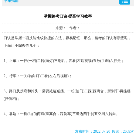
学车指南
掌握路考口诀 提高学习效率
来源： 作者：
口诀是掌握一项技能比较快捷的方法，容易记忆，那么，路考的口诀有哪些呢，
下面让小编教你几个：
1、上车：一挂(一档)二转(向灯)三喇叭，四看(左后视镜)五放(手刹)六行走；
2、行车：一关(转向灯)二看(左右后视镜)；
3、路口及拐弯和掉头：需要减速减挡。一松(油门)二踩(踩离合，踩刹车)再挂档
(挂低档)；
4、靠边：一松(油门)两踩(踩离合，踩刹车)三道边四手刹五空挡六转向。
发布时间：2022-07-20 阅读：2659次