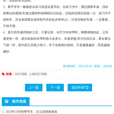
停，切勿经常性急刹。
3、新手学车一般都是从练习前进后退开始，在练习当中，通过观察车速，找好
踩离合的感觉(车速过慢的时候稍稍往后抬起，过快的话就往前踩一点，练习中不
踩刹车，完全靠踩离合器控制汽车的起步和停止)，注意控制好车速，一定要稳，
不快不慢。
4、直行的车速控制好之后，只要记得，在打方向转弯时，脚要稍稍抬起，让车
速变快一些，因为轮胎在转弯时阻力会变大，车速变慢;等方向回正后，离合要往
下踩一些，因为回正后阻力变小，车子会跑得比较快。不是越慢越好，而是越稳
越好。
发布时间：2024-03-01 阅读：2024次
标签：
刘行驾校
上海刘行驾校
上一篇
下一篇
返回列表
相关信息
2023年10月秋季学车，怎么找驾校报名