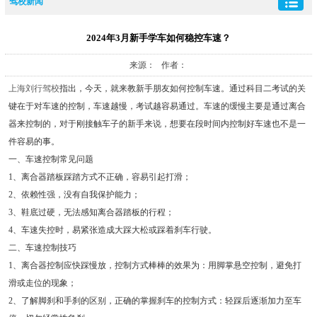
驾校新闻
2024年3月新手学车如何稳控车速？
来源： 作者：
上海刘行驾校
指出，今天，就来教新手朋友如何控制车速。通过科目二考试的关
键在于对车速的控制，车速越慢，考试越容易通过。车速的缓慢主要是通过离合
器来控制的，对于刚接触车子的新手来说，想要在段时间内控制好车速也不是一
件容易的事。
一、车速控制常见问题
1、离合器踏板踩踏方式不正确，容易引起打滑；
2、依赖性强，没有自我保护能力；
3、鞋底过硬，无法感知离合器踏板的行程；
4、车速失控时，易紧张造成大踩大松或踩着刹车行驶。
二、车速控制技巧
1、离合器控制应快踩慢放，控制方式棒棒的效果为：用脚掌悬空控制，避免打
滑或走位的现象；
2、了解脚刹和手刹的区别，正确的掌握刹车的控制方式：轻踩后逐渐加力至车