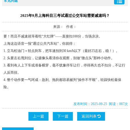
常见问题
2025年9月上海科目三考试通过公交车站需要减速吗？
来源： 作者：
要！而且不减速就等着吃“大红牌”——直接扣100分，当场凉凉。
上海这边语音一报“通过公共汽车站”，你就得：
1. 立马松油门＋轻点刹车，把车速拍到30 km/h以下（最好25左右，稳！）。
2. 头要左右甩到位，让摄像头看清你在观察，别做“微点头”那种小动作。
3. 看到有人上下车或准备横穿，毫不犹豫停车让行，停得再久也不扣分，不让行
人反而挂。
4. 整个动作要一气呵成：急刹、拖刹都容易被判“操作不平顺”，轻踩快松最保
险。
发布时间：2025-09-25 阅读：887次
上一篇
下一篇
返回列表